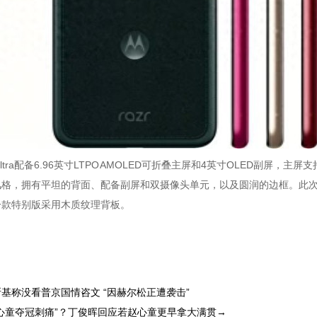
 60 Ultra配备6.96英寸LTPO AMOLED可折叠主屏和4英寸OLED副
风格，拥有平坦的背面、配备副屏和双摄像头单元，以及圆润的边框。此
一款特别版采用木质纹理背板。
基称没看普京国情咨文 “因赫尔松正遭袭击”
心童夺冠刺痛”？丁俊晖回应若赵心童更早拿大满贯→