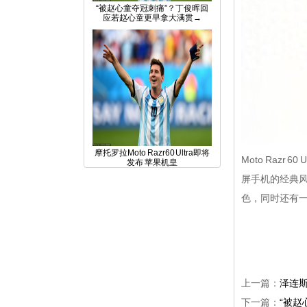
“被赵心童夺冠刺痛”？丁俊晖回
应若赵心童更早拿大满贯→
摩托罗拉Moto Razr60 Ultra即将
Moto Razr
发布 苹果机皇
屏手机的经典
色，同时还有
上一篇：
泽连斯
下一篇：
“被赵