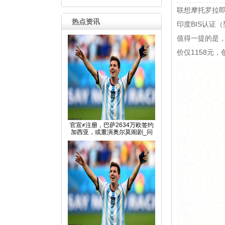
联想摩托罗拉即将
热点资讯
印度BIS认证
值得一提的是，由
价仅1158元
官宣≠注册，巴萨2634万欧签约
加西亚，或重演奥尔莫闹剧_问